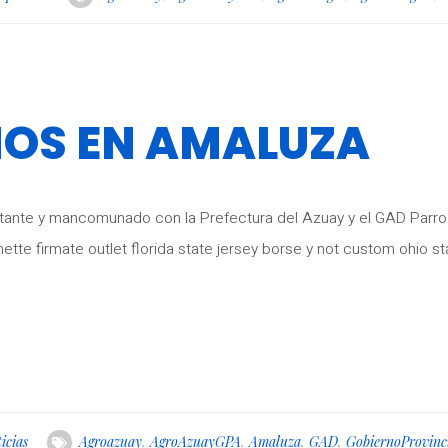
MOS EN AMALUZA
ante y mancomunado con la Prefectura del Azuay y el GAD Parro
tte firmate outlet florida state jersey borse y not custom ohio sta
icias
Agroazuay
,
AgroAzuayGPA
,
Amaluza
,
GAD
,
GobiernoProvinc