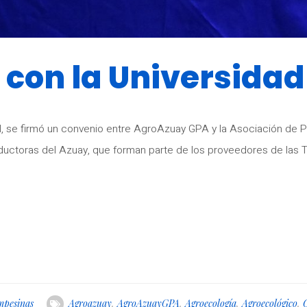
 con la Universida
, se firmó un convenio entre AgroAzuay GPA y la Asociación de P
oductoras del Azuay, que forman parte de los proveedores de las
mpesinas
Agroazuay
,
AgroAzuayGPA
,
Agroecología
,
Agroecológico
,