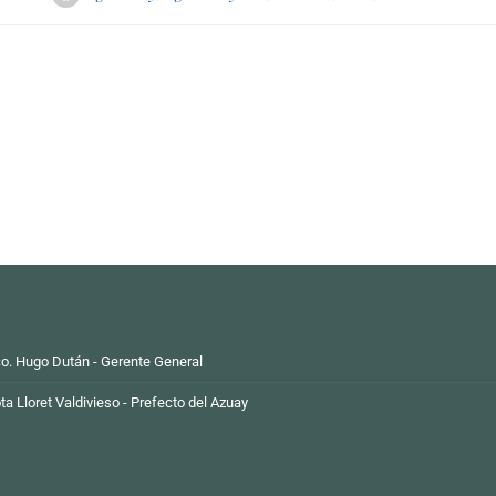
o. Hugo Dután - Gerente General
ta Lloret Valdivieso - Prefecto del Azuay