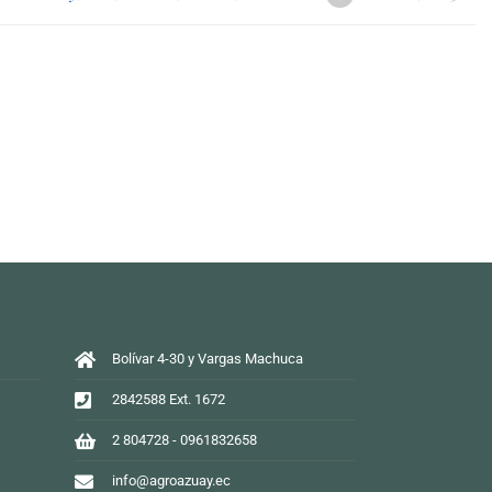
Bolívar 4-30 y Vargas Machuca
2842588 Ext. 1672
2 804728 - 0961832658
info@agroazuay.ec