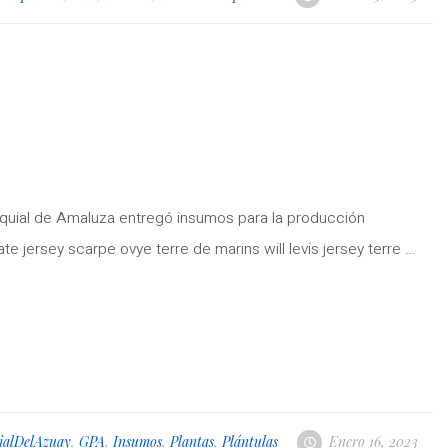
quial de Amaluza entregó insumos para la producción
te jersey scarpe ovye terre de marins will levis jersey terre …
ialDelAzuay
,
GPA
,
Insumos
,
Plantas
,
Plántulas
Enero 16, 2023