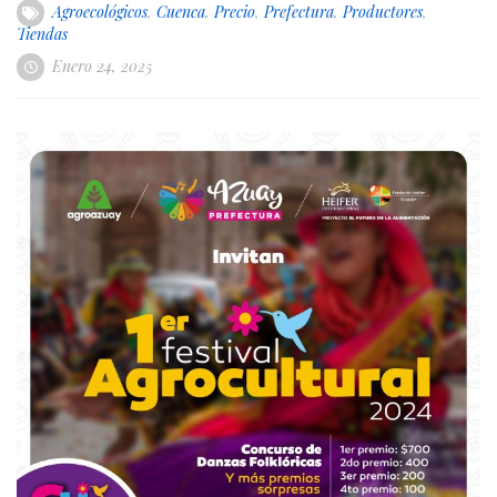
Agroecológicos
,
Cuenca
,
Precio
,
Prefectura
,
Productores
,
Tiendas
Enero 24, 2025