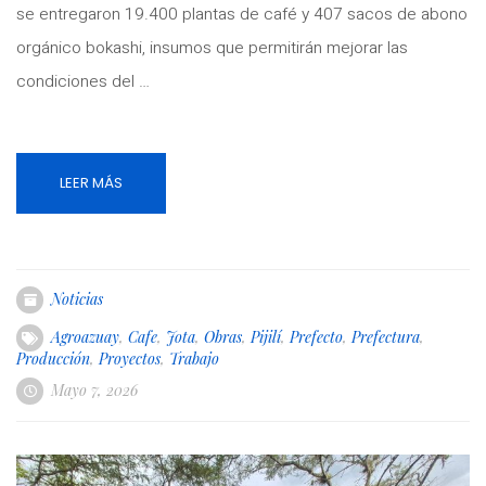
se entregaron 19.400 plantas de café y 407 sacos de abono
orgánico bokashi, insumos que permitirán mejorar las
condiciones del …
LEER MÁS
Noticias
Agroazuay
,
Cafe
,
Jota
,
Obras
,
Pijilí
,
Prefecto
,
Prefectura
,
Producción
,
Proyectos
,
Trabajo
Mayo 7, 2026