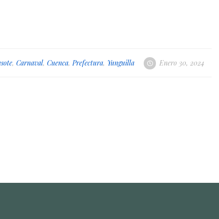
sote
,
Carnaval
,
Cuenca
,
Prefectura
,
Yunguilla
Enero 30, 2024