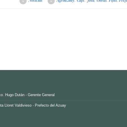
Noticias
Agroazuay
,
Cafe
,
Jota
,
Obras
,
Pijilí
,
Pref
o. Hugo Dután - Gerente General
ta Lloret Valdivieso - Prefecto del Azuay